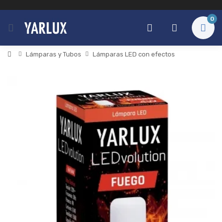
0
Lámparas y Tubos
Lámparas LED con efectos