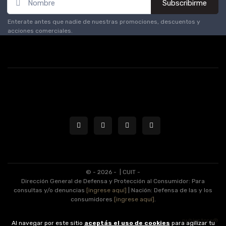
Subscribirme
Enterate antes que nadie de nuestras promociones, descuentos y
acciones comerciales.
© - 2026 -
| CUIT -
Dirección General de Defensa y Protección al Consumidor: Para
consultas y/o denuncias
[ingrese aquí]
| Nación: Defensa de las y los
consumidores
[ingrese aquí]
.
nubixstore®
Al navegar por este sitio
aceptás el uso de cookies
para agilizar tu