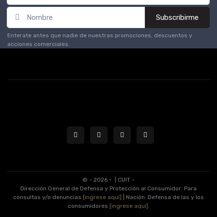
Subscribirme
Enterate antes que nadie de nuestras promociones, descuentos y
acciones comerciales.
© - 2026 -
| CUIT -
Dirección General de Defensa y Protección al Consumidor: Para
consultas y/o denuncias
[ingrese aquí]
| Nación: Defensa de las y los
consumidores
[ingrese aquí]
.