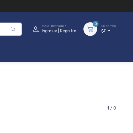
0
Hola, invitado !
Mi carrito
Ingresar | Registro
$0
1 / 0