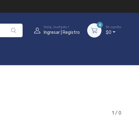
0
Hola, invitado !
Mi carrito
Ingresar | Registro
$0
1 / 0