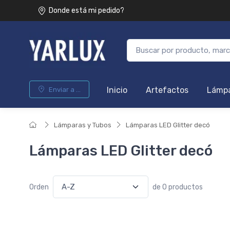
Donde está mi pedido?
Inicio
Artefactos
Lámpa
Enviar a ...
Lámparas y Tubos
Lámparas LED Glitter decó
Lámparas LED Glitter decó
Orden
de 0 productos