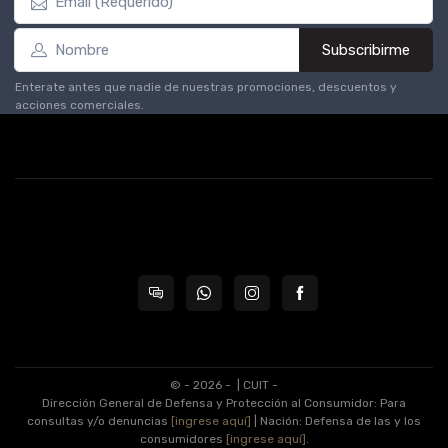
Subscribirme
Enterate antes que nadie de nuestras promociones, descuentos y
acciones comerciales.
© - 2026 -
| CUIT -
Dirección General de Defensa y Protección al Consumidor: Para
consultas y/o denuncias
[ingrese aquí]
| Nación: Defensa de las y los
consumidores
[ingrese aquí]
.