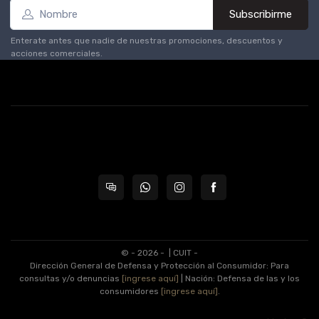
Subscribirme
Enterate antes que nadie de nuestras promociones, descuentos y
acciones comerciales.
© - 2026 -
| CUIT -
Dirección General de Defensa y Protección al Consumidor: Para
consultas y/o denuncias
[ingrese aquí]
| Nación: Defensa de las y los
consumidores
[ingrese aquí]
.