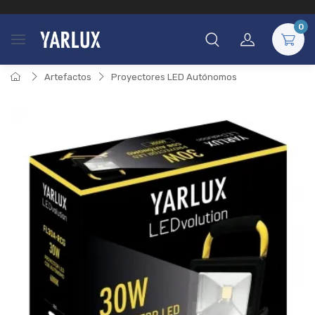
0
Artefactos
Proyectores LED Autónomos