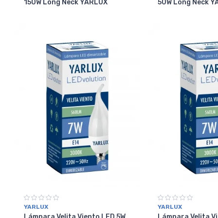
150W Long Neck YARLUX
50W Long Neck 
YARLUX
YARLUX
Lámpara Velita Viento LED 5W
Lámpara Velita V