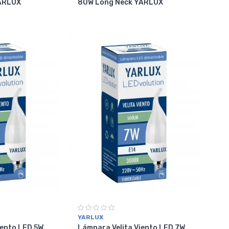
YARLUX
80W Long Neck YARLUX
YARLUX
iento LED 5W
Lámpara Velita Viento LED 7W