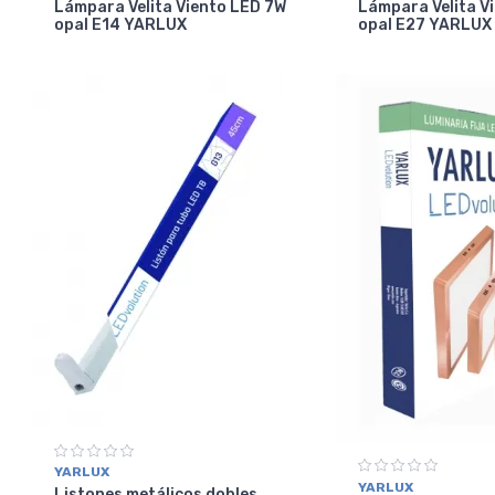
Lámpara Velita Viento LED 7W
Lámpara Velita V
opal E14 YARLUX
opal E27 YARLUX
YARLUX
YARLUX
Listones metálicos dobles