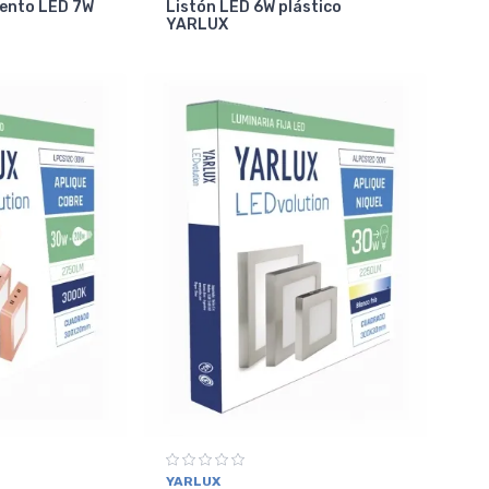
iento LED 7W
Listón LED 6W plástico
YARLUX
YARLUX